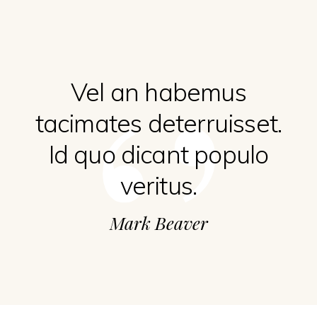
‘’
us
Vel an habemus
tacimates deterruisset.
el
Id quo dicant populo
veritus.
Mark Beaver